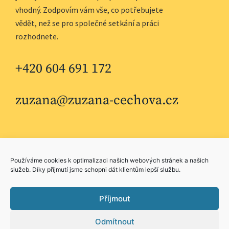
vhodný. Zodpovím vám vše, co potřebujete
vědět, než se pro společné setkání a práci
rozhodnete.
+420 604 691 172
zuzana@zuzana-cechova.cz
Používáme cookies k optimalizaci našich webových stránek a našich
služeb. Díky příjmutí jsme schopni dát klientům lepší službu.
Příjmout
© 2021 Zuzana Čechová | IČO
87438232
Odmítnout