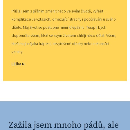
Přišla jsem s přáním změnit něco ve svém životě, vyřešit 
komplikace ve vztazích, omezující strachy i počůrávání u svého 
dítěte. Můj život se postupně mění k lepšímu. Terapii bych 
doporučila všem, kteří se svým životem chtějí něco dělat. Všem, 
kteří mají nějaká trápení, nevyřešené otázky nebo nefunkční 
vztahy.
⁠Eliška N.
Zažila jsem mnoho pádů, ale