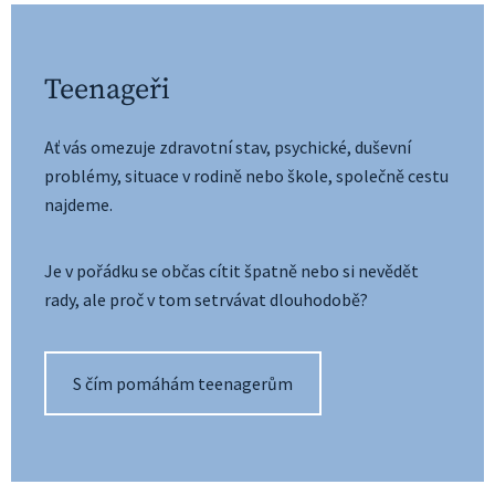
Teenageři
Ať vás omezuje zdravotní stav, psychické, duševní
problémy, situace v rodině nebo škole, společně cestu
najdeme.​
Je v pořádku se občas cítit špatně nebo si nevědět 
rady, ale proč v tom setrvávat dlouhodobě?
S čím pomáhám teenagerům