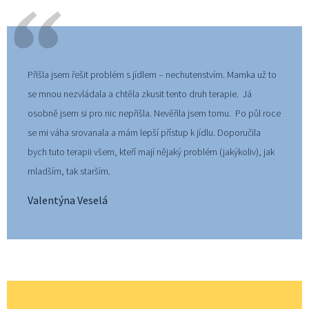
Přišla jsem řešit problém s jídlem – nechutenstvím. Mamka už to 
se mnou nezvládala a chtěla zkusit tento druh terapie.  Já 
osobně jsem si pro nic nepřišla. Nevěřila jsem tomu.  Po půl roce 
se mi váha srovanala a mám lepší přístup k jídlu. Doporučila 
bych tuto terapii všem, kteří mají nějaký problém (jakýkoliv), jak 
mladším, tak starším.
⁠Valentýna Veselá